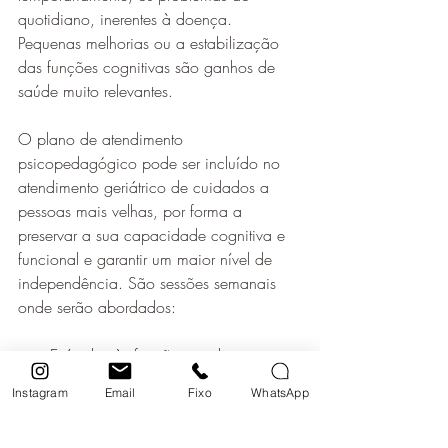
quotidiano, inerentes à doença. 
Pequenas melhorias ou a estabilização 
das funções cognitivas são ganhos de 
saúde muito relevantes.
O plano de atendimento 
psicopedagógico pode ser incluído no 
atendimento geriátrico de cuidados a 
pessoas mais velhas, por forma a 
preservar a sua capacidade cognitiva e 
funcional e garantir um maior nível de 
independência. São sessões semanais 
onde serão abordados:
Estímulos às funções cerebrais, para 
que o idoso exercite sua mente.
Instagram
Email
Fixo
WhatsApp
Orientação aos familiares quanto 
algumas atividades que ajudarão a 