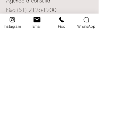
Agende a consulta
Fixo
(51) 2126-1200
WhatsApp
(51) 98175-8953
Instagram
Email
Fixo
WhatsApp
Email
addere.medicina@gmail.com
Nome completo
Email
Mensagem